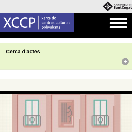
Inici
Agenda
Cerca d'actes