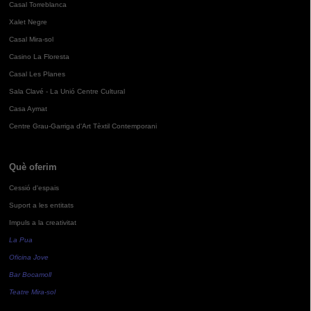
Casal Torreblanca
Xalet Negre
Casal Mira-sol
Casino La Floresta
Casal Les Planes
Sala Clavé - La Unió Centre Cultural
Casa Aymat
Centre Grau-Garriga d'Art Tèxtil Contemporani
Què oferim
Cessió d'espais
Suport a les entitats
Impuls a la creativitat
La Pua
Oficina Jove
Bar Bocamoll
Teatre Mira-sol