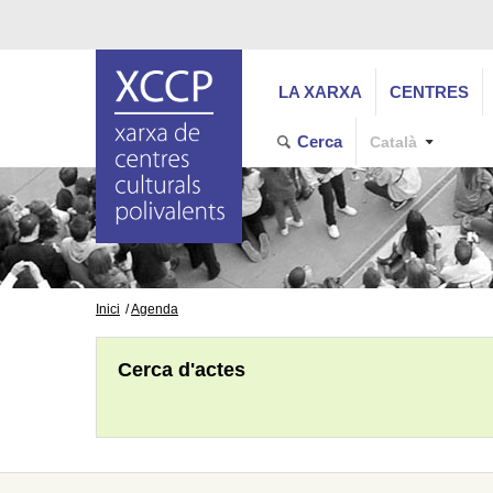
LA XARXA
CENTRES
Cerca
Català
Inici
Agenda
Cerca d'actes