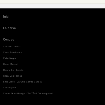
Inici
La Xarxa
Centres
Casa de Cultura
Casal Torreblanca
Xalet Negre
Casal Mira-sol
Casino La Floresta
Casal Les Planes
Sala Clavé - La Unió Centre Cultural
Casa Aymat
Centre Grau-Garriga d'Art Tèxtil Contemporani