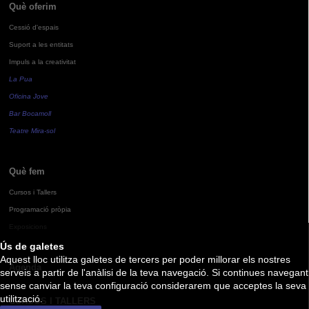
Què oferim
Cessió d'espais
Suport a les entitats
Impuls a la creativitat
La Pua
Oficina Jove
Bar Bocamoll
Teatre Mira-sol
Què fem
Cursos i Tallers
Programació pròpia
Exposicions
Ús de galetes
Aquest lloc utilitza galetes de tercers per poder millorar els nostres
Agenda
serveis a partir de l'anàlisi de la teva navegació. Si continues navegant
sense canviar la teva configuració considerarem que acceptes la seva
utilització.
CURSOS I TALLERS