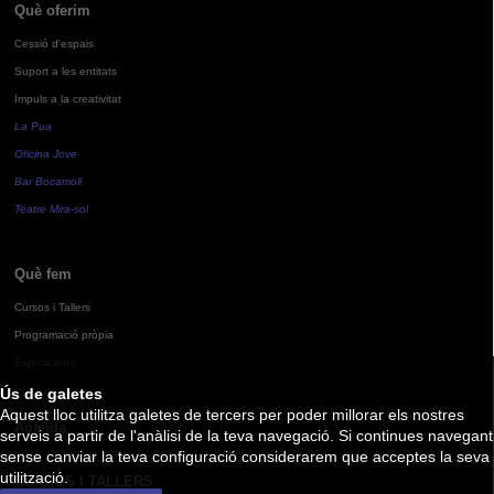
Què oferim
Cessió d'espais
Suport a les entitats
Impuls a la creativitat
La Pua
Oficina Jove
Bar Bocamoll
Teatre Mira-sol
Què fem
Cursos i Tallers
Programació pròpia
Exposicions
Ús de galetes
Aquest lloc utilitza galetes de tercers per poder millorar els nostres
Agenda
serveis a partir de l'anàlisi de la teva navegació. Si continues navegant
sense canviar la teva configuració considerarem que acceptes la seva
utilització.
CURSOS I TALLERS