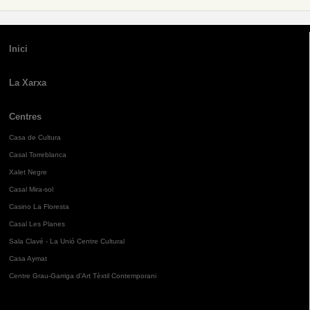
Inici
La Xarxa
Centres
Casa de Cultura
Casal Torreblanca
Xalet Negre
Casal Mira-sol
Casino La Floresta
Casal Les Planes
Sala Clavé - La Unió Centre Cultural
Casa Aymat
Centre Grau-Garriga d'Art Tèxtil Contemporani