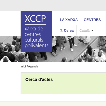
LA XARXA
CENTRES
Cerca
Català
Inici
Agenda
Cerca d'actes