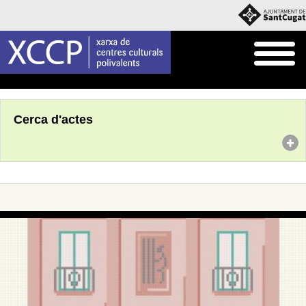
Inici
Agenda
Cerca d'actes