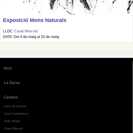
Exposició Mons Naturals
LLOC:
Casal Mira-sol
DATA: Del 4 de maig al 25 de maig
Inici
La Xarxa
Centres
Casa de Cultura
Casal Torreblanca
Xalet Negre
Casal Mira-sol