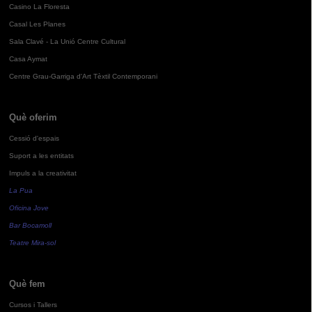
Casino La Floresta
Casal Les Planes
Sala Clavé - La Unió Centre Cultural
Casa Aymat
Centre Grau-Garriga d'Art Tèxtil Contemporani
Què oferim
Cessió d'espais
Suport a les entitats
Impuls a la creativitat
La Pua
Oficina Jove
Bar Bocamoll
Teatre Mira-sol
Què fem
Cursos i Tallers