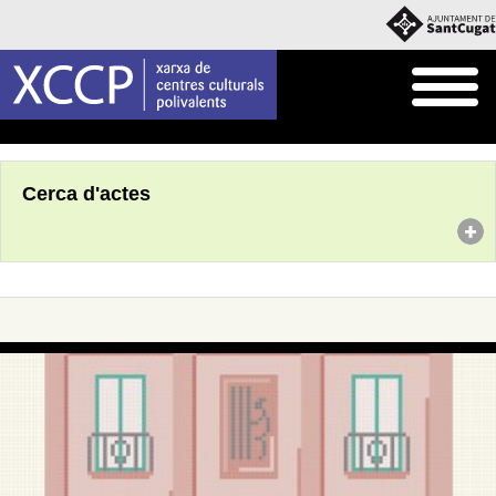
Inici
Agenda
Cerca d'actes