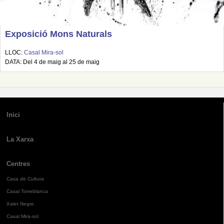
Exposició Mons Naturals
LLOC:
Casal Mira-sol
DATA: Del 4 de maig al 25 de maig
Inici
La Xarxa
Centres
Casa de Cultura
Casal Torreblanca
Xalet Negre
Casal Mira-sol