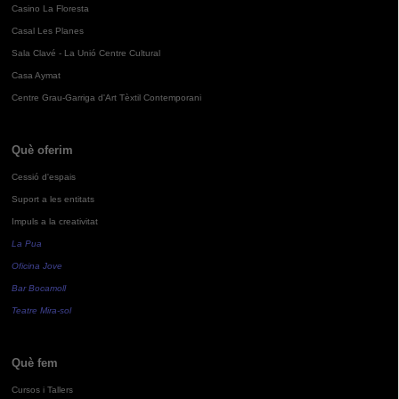
Casino La Floresta
Casal Les Planes
Sala Clavé - La Unió Centre Cultural
Casa Aymat
Centre Grau-Garriga d'Art Tèxtil Contemporani
Què oferim
Cessió d'espais
Suport a les entitats
Impuls a la creativitat
La Pua
Oficina Jove
Bar Bocamoll
Teatre Mira-sol
Què fem
Cursos i Tallers