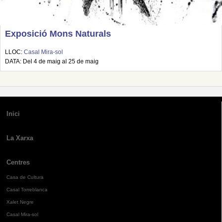
Exposició Mons Naturals
LLOC:
Casal Mira-sol
DATA: Del 4 de maig al 25 de maig
Inici
La Xarxa
Centres
Casa de Cultura
Casal Torreblanca
Xalet Negre
Casal Mira-sol