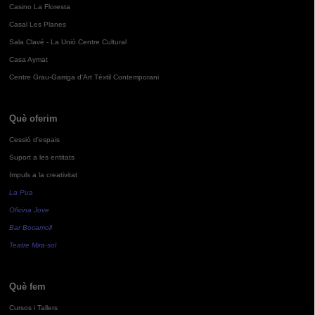
Casino La Floresta
Casal Les Planes
Sala Clavé - La Unió Centre Cultural
Casa Aymat
Centre Grau-Garriga d'Art Tèxtil Contemporani
Què oferim
Cessió d'espais
Suport a les entitats
Impuls a la creativitat
La Pua
Oficina Jove
Bar Bocamoll
Teatre Mira-sol
Què fem
Cursos i Tallers