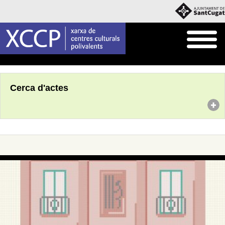
Inici
Agenda
Cerca d'actes