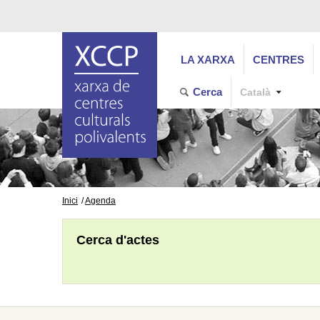
LA XARXA
CENTRES
Cerca
Català
Inici
Agenda
Cerca d'actes