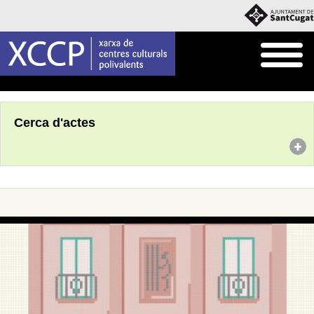
Inici
Agenda
Cerca d'actes