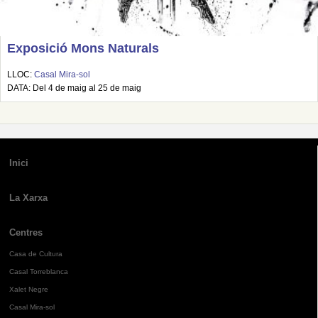
Exposició Mons Naturals
LLOC:
Casal Mira-sol
DATA: Del 4 de maig al 25 de maig
Inici
La Xarxa
Centres
Casa de Cultura
Casal Torreblanca
Xalet Negre
Casal Mira-sol