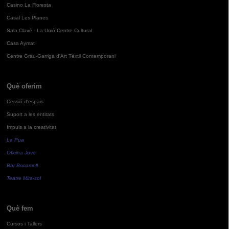
Casino La Floresta
Casal Les Planes
Sala Clavé - La Unió Centre Cultural
Casa Aymat
Centre Grau-Garriga d'Art Tèxtil Contemporani
Què oferim
Cessió d'espais
Suport a les entitats
Impuls a la creativitat
La Pua
Oficina Jove
Bar Bocamoll
Teatre Mira-sol
Què fem
Cursos i Tallers