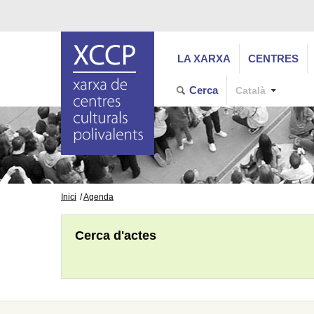
LA XARXA
CENTRES
Cerca
Català
Inici
Agenda
Cerca d'actes