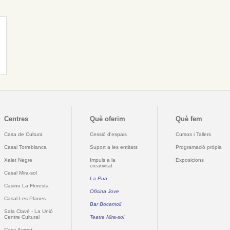
Centres
Què oferim
Què fem
Casa de Cultura
Cessió d'espais
Cursos i Tallers
Casal Torreblanca
Suport a les entitats
Programació pròpia
Xalet Negre
Impuls a la
Exposicions
creativitat
Casal Mira-sol
La Pua
Casino La Floresta
Oficina Jove
Casal Les Planes
Bar Bocamoll
Sala Clavé - La Unió
Centre Cultural
Teatre Mira-sol
Casa Aymat