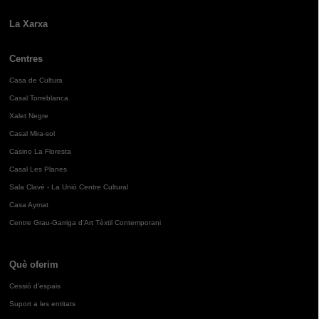
La Xarxa
Centres
Casa de Cultura
Casal Torreblanca
Xalet Negre
Casal Mira-sol
Casino La Floresta
Casal Les Planes
Sala Clavé - La Unió Centre Cultural
Casa Aymat
Centre Grau-Garriga d'Art Tèxtil Contemporani
Què oferim
Cessió d'espais
Suport a les entitats