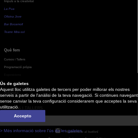
Impuls a la creativitat
La Pua
Oficina Jove
Bar Bocamoll
Teatre Mira-sol
Què fem
Cursos i Tallers
Programació pròpia
Exposicions
Ús de galetes
Aquest lloc utilitza galetes de tercers per poder millorar els nostres
Agenda
serveis a partir de l'anàlisi de la teva navegació. Si continues navegant
sense canviar la teva configuració considerarem que acceptes la seva
utilització.
CURSOS I TALLERS
Accepto
> Més informació sobre l'ús de les galetes
Subscriu-te al butlletí