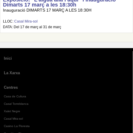
Dimarts 17 març a les 18:30h
Inauguració DIMARTS 17 MARÇ A LES 18:30H
LLOC:
Casal Mira-sol
DATA: Del 17 de març al 31 de març
Inici
La Xarxa
Centres
Casa de Cultura
Casal Torreblanca
Xalet Negre
Casal Mira-sol
Casino La Floresta