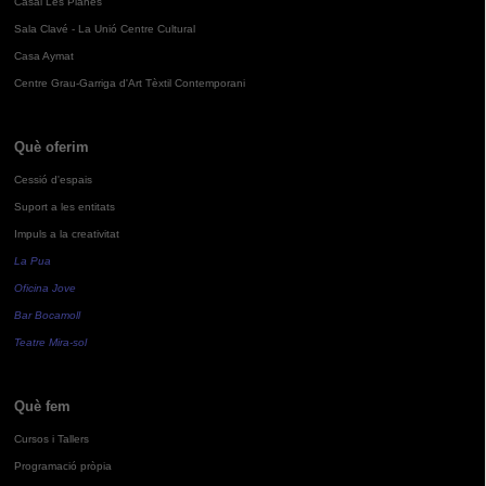
Casal Les Planes
Sala Clavé - La Unió Centre Cultural
Casa Aymat
Centre Grau-Garriga d'Art Tèxtil Contemporani
Què oferim
Cessió d'espais
Suport a les entitats
Impuls a la creativitat
La Pua
Oficina Jove
Bar Bocamoll
Teatre Mira-sol
Què fem
Cursos i Tallers
Programació pròpia