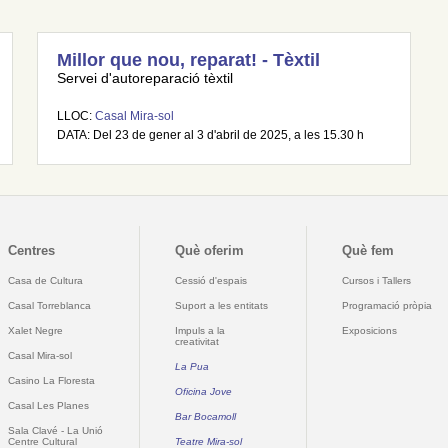
Millor que nou, reparat! - Tèxtil
Servei d'autoreparació tèxtil
LLOC:
Casal Mira-sol
DATA: Del 23 de gener al 3 d'abril de 2025, a les 15.30 h
Centres
Què oferim
Què fem
Casa de Cultura
Cessió d'espais
Cursos i Tallers
Casal Torreblanca
Suport a les entitats
Programació pròpia
Xalet Negre
Impuls a la
Exposicions
creativitat
Casal Mira-sol
La Pua
Casino La Floresta
Oficina Jove
Casal Les Planes
Bar Bocamoll
Sala Clavé - La Unió
Centre Cultural
Teatre Mira-sol