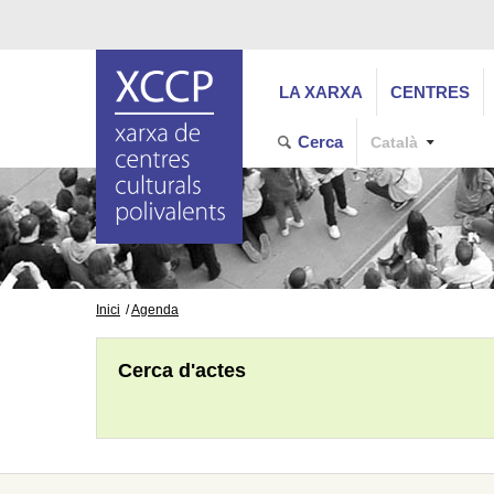
LA XARXA
CENTRES
Cerca
Català
Inici
Agenda
Cerca d'actes