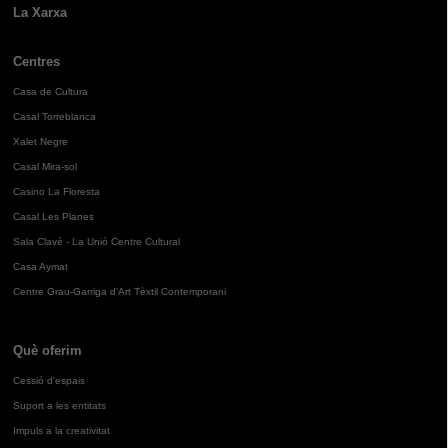
La Xarxa
Centres
Casa de Cultura
Casal Torreblanca
Xalet Negre
Casal Mira-sol
Casino La Floresta
Casal Les Planes
Sala Clavé - La Unió Centre Cultural
Casa Aymat
Centre Grau-Garriga d'Art Tèxtil Contemporani
Què oferim
Cessió d'espais
Suport a les entitats
Impuls a la creativitat