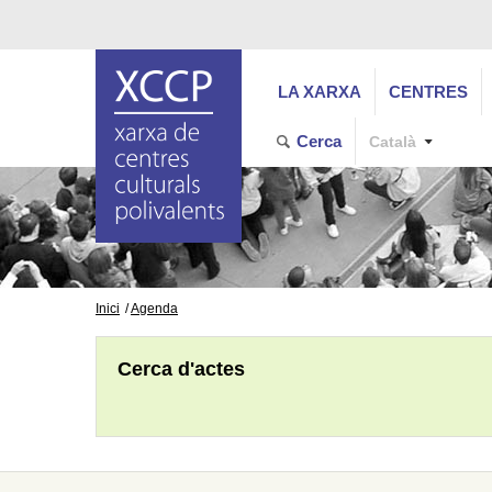
LA XARXA
CENTRES
Cerca
Català
Inici
Agenda
Cerca d'actes