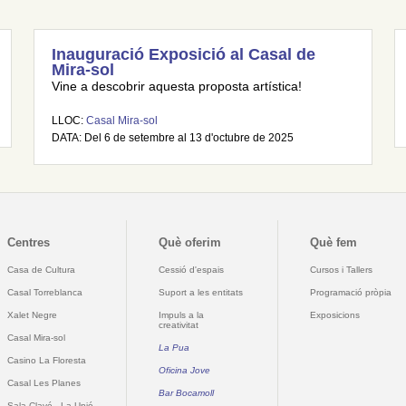
Inauguració Exposició al Casal de
Mira-sol
Vine a descobrir aquesta proposta artística!
LLOC:
Casal Mira-sol
DATA: Del 6 de setembre al 13 d'octubre de 2025
Centres
Què oferim
Què fem
Casa de Cultura
Cessió d'espais
Cursos i Tallers
Casal Torreblanca
Suport a les entitats
Programació pròpia
Xalet Negre
Impuls a la
Exposicions
creativitat
Casal Mira-sol
La Pua
Casino La Floresta
Oficina Jove
Casal Les Planes
Bar Bocamoll
Sala Clavé - La Unió