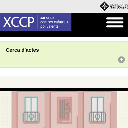
Inici
Agenda
Cerca d'actes