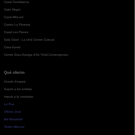
Casal Torreblanca
Xalet Negre
Casal Mira-sol
Casino La Floresta
Casal Les Planes
Sala Clavé - La Unió Centre Cultural
Casa Aymat
Centre Grau-Garriga d'Art Tèxtil Contemporani
Què oferim
Cessió d'espais
Suport a les entitats
Impuls a la creativitat
La Pua
Oficina Jove
Bar Bocamoll
Teatre Mira-sol