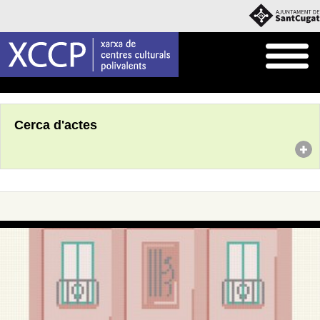
Inici
Agenda
Cerca d'actes