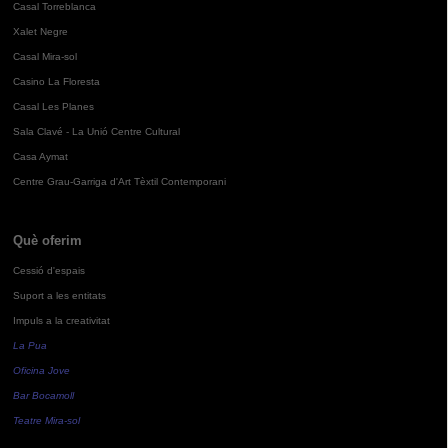
Casal Torreblanca
Xalet Negre
Casal Mira-sol
Casino La Floresta
Casal Les Planes
Sala Clavé - La Unió Centre Cultural
Casa Aymat
Centre Grau-Garriga d'Art Tèxtil Contemporani
Què oferim
Cessió d'espais
Suport a les entitats
Impuls a la creativitat
La Pua
Oficina Jove
Bar Bocamoll
Teatre Mira-sol