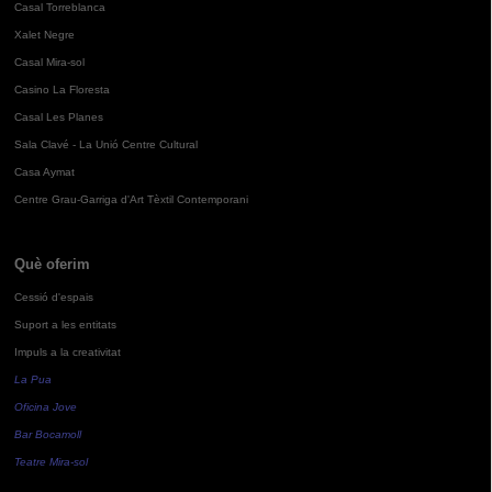
Casal Torreblanca
Xalet Negre
Casal Mira-sol
Casino La Floresta
Casal Les Planes
Sala Clavé - La Unió Centre Cultural
Casa Aymat
Centre Grau-Garriga d'Art Tèxtil Contemporani
Què oferim
Cessió d'espais
Suport a les entitats
Impuls a la creativitat
La Pua
Oficina Jove
Bar Bocamoll
Teatre Mira-sol