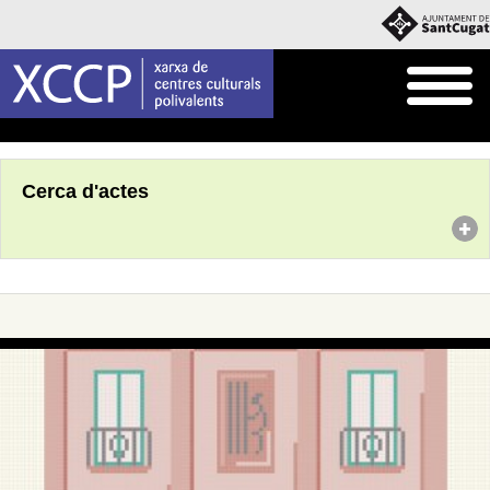
Inici
Agenda
Cerca d'actes