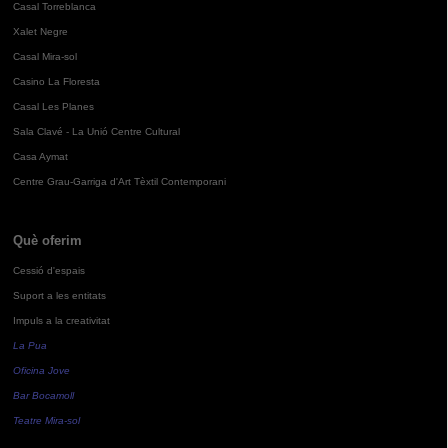
Casal Torreblanca
Xalet Negre
Casal Mira-sol
Casino La Floresta
Casal Les Planes
Sala Clavé - La Unió Centre Cultural
Casa Aymat
Centre Grau-Garriga d'Art Tèxtil Contemporani
Què oferim
Cessió d'espais
Suport a les entitats
Impuls a la creativitat
La Pua
Oficina Jove
Bar Bocamoll
Teatre Mira-sol