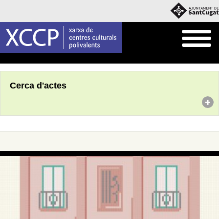
Inici
Agenda
Cerca d'actes