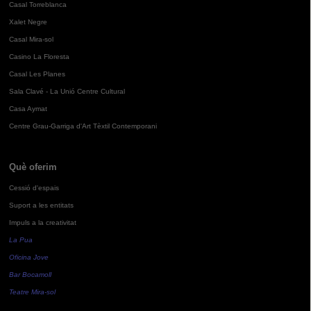
Casal Torreblanca
Xalet Negre
Casal Mira-sol
Casino La Floresta
Casal Les Planes
Sala Clavé - La Unió Centre Cultural
Casa Aymat
Centre Grau-Garriga d'Art Tèxtil Contemporani
Què oferim
Cessió d'espais
Suport a les entitats
Impuls a la creativitat
La Pua
Oficina Jove
Bar Bocamoll
Teatre Mira-sol