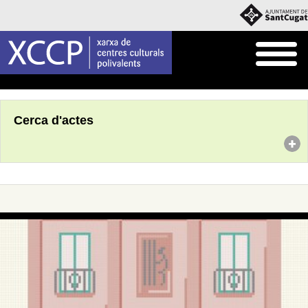
Inici
Agenda
Cerca d'actes