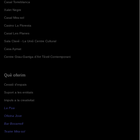
Casal Torreblanca
Xalet Negre
Casal Mira-sol
Casino La Floresta
Casal Les Planes
Sala Clavé - La Unió Centre Cultural
Casa Aymat
Centre Grau-Garriga d'Art Tèxtil Contemporani
Què oferim
Cessió d'espais
Suport a les entitats
Impuls a la creativitat
La Pua
Oficina Jove
Bar Bocamoll
Teatre Mira-sol