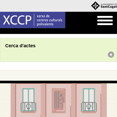
Inici
Agenda
Cerca d'actes