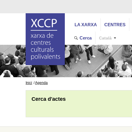
LA XARXA
CENTRES
Cerca
Català
Inici
Agenda
Cerca d'actes