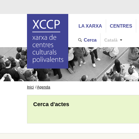
LA XARXA
CENTRES
Cerca
Català
Inici
Agenda
Cerca d'actes