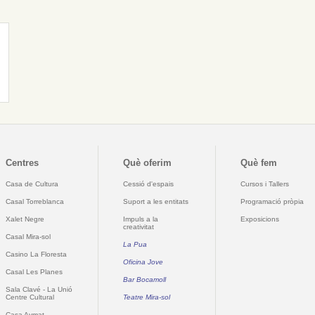
Centres
Què oferim
Què fem
Casa de Cultura
Cessió d'espais
Cursos i Tallers
Casal Torreblanca
Suport a les entitats
Programació pròpia
Xalet Negre
Impuls a la
Exposicions
creativitat
Casal Mira-sol
La Pua
Casino La Floresta
Oficina Jove
Casal Les Planes
Bar Bocamoll
Sala Clavé - La Unió
Centre Cultural
Teatre Mira-sol
Casa Aymat