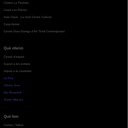
Casino La Floresta
Casal Les Planes
Sala Clavé - La Unió Centre Cultural
Casa Aymat
Centre Grau-Garriga d'Art Tèxtil Contemporani
Què oferim
Cessió d'espais
Suport a les entitats
Impuls a la creativitat
La Pua
Oficina Jove
Bar Bocamoll
Teatre Mira-sol
Què fem
Cursos i Tallers