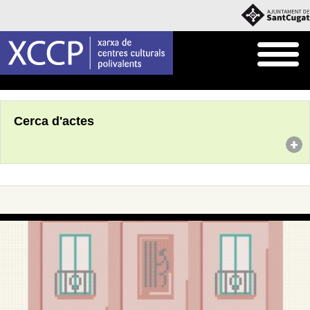
Inici
Agenda
Cerca d'actes