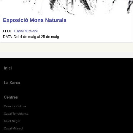
Exposició Mons Naturals
LLOC:
Casal Mira-sol
DATA: Del 4 de maig al 25 de maig
Inici
La Xarxa
Centres
Casa de Cultura
Casal Torreblanca
Xalet Negre
Casal Mira-sol