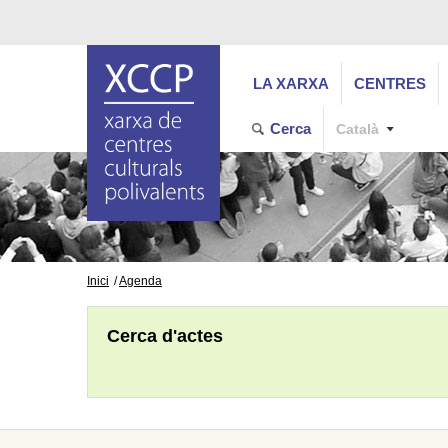
LA XARXA
CENTRES
Cerca
Català
Inici
Agenda
Cerca d'actes