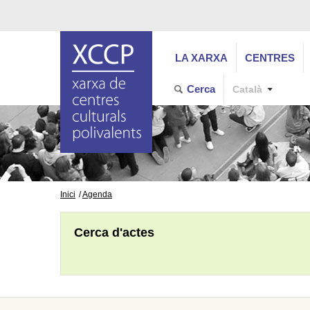
LA XARXA
CENTRES
Cerca
Català
Inici
Agenda
Cerca d'actes