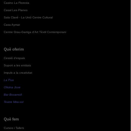
Casino La Floresta
Casal Les Planes
Sala Clavé - La Unió Centre Cultural
Casa Aymat
Centre Grau-Garriga d'Art Tèxtil Contemporani
Què oferim
Cessió d'espais
Suport a les entitats
Impuls a la creativitat
La Pua
Oficina Jove
Bar Bocamoll
Teatre Mira-sol
Què fem
Cursos i Tallers