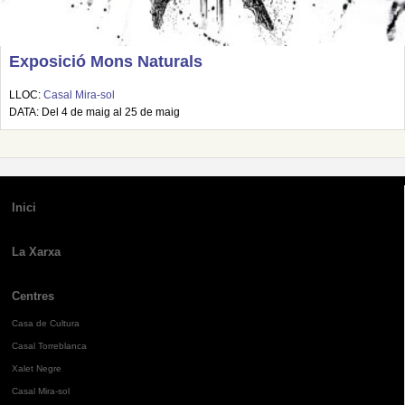
Exposició Mons Naturals
LLOC:
Casal Mira-sol
DATA: Del 4 de maig al 25 de maig
Inici
La Xarxa
Centres
Casa de Cultura
Casal Torreblanca
Xalet Negre
Casal Mira-sol