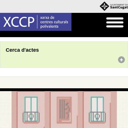
Inici
Agenda
Cerca d'actes