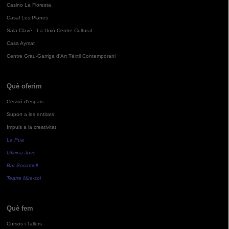
Casino La Floresta
Casal Les Planes
Sala Clavé - La Unió Centre Cultural
Casa Aymat
Centre Grau-Garriga d'Art Tèxtil Contemporani
Què oferim
Cessió d'espais
Suport a les entitats
Impuls a la creativitat
La Pua
Oficina Jove
Bar Bocamoll
Teatre Mira-sol
Què fem
Cursos i Tallers