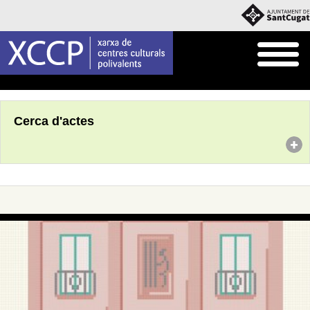
Inici
Agenda
Cerca d'actes