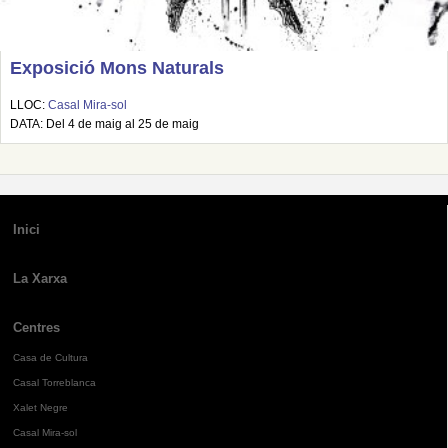
Exposició Mons Naturals
LLOC:
Casal Mira-sol
DATA: Del 4 de maig al 25 de maig
Inici
La Xarxa
Centres
Casa de Cultura
Casal Torreblanca
Xalet Negre
Casal Mira-sol