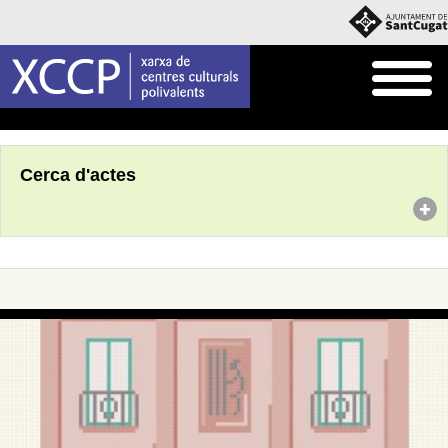
Inici
Agenda
Cerca d'actes