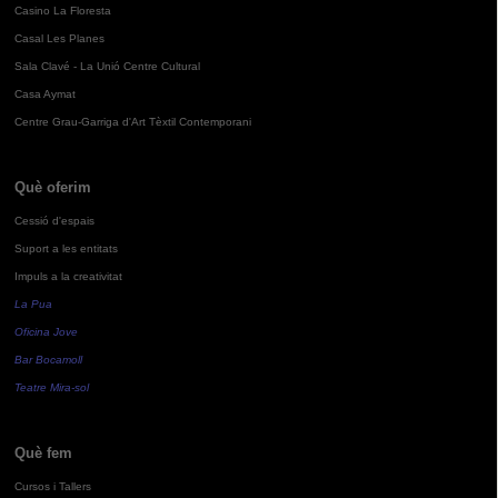
Casino La Floresta
Casal Les Planes
Sala Clavé - La Unió Centre Cultural
Casa Aymat
Centre Grau-Garriga d'Art Tèxtil Contemporani
Què oferim
Cessió d'espais
Suport a les entitats
Impuls a la creativitat
La Pua
Oficina Jove
Bar Bocamoll
Teatre Mira-sol
Què fem
Cursos i Tallers