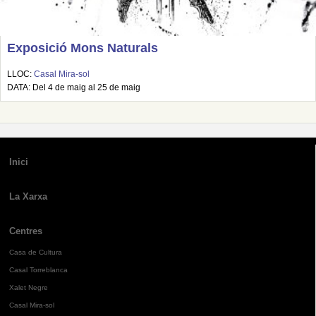
Exposició Mons Naturals
LLOC:
Casal Mira-sol
DATA: Del 4 de maig al 25 de maig
Inici
La Xarxa
Centres
Casa de Cultura
Casal Torreblanca
Xalet Negre
Casal Mira-sol