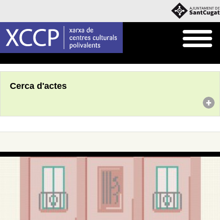
Inici
Agenda
Cerca d'actes