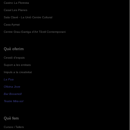
Casino La Floresta
Casal Les Planes
Sala Clavé - La Unió Centre Cultural
Casa Aymat
Centre Grau-Garriga d'Art Tèxtil Contemporani
Què oferim
Cessió d'espais
Suport a les entitats
Impuls a la creativitat
La Pua
Oficina Jove
Bar Bocamoll
Teatre Mira-sol
Què fem
Cursos i Tallers