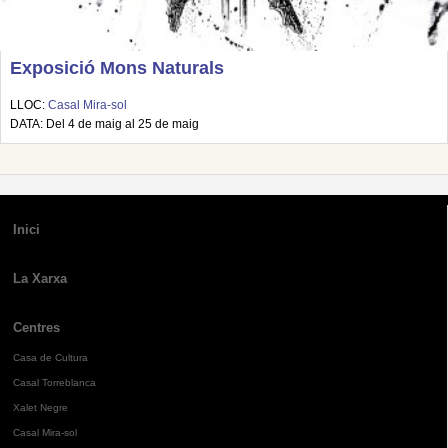
Exposició Mons Naturals
LLOC:
Casal Mira-sol
DATA: Del 4 de maig al 25 de maig
Inici
La Xarxa
Centres
Casa de Cultura
Casal Torreblanca
Xalet Negre
Casal Mira-sol