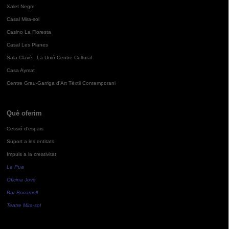
Xalet Negre
Casal Mira-sol
Casino La Floresta
Casal Les Planes
Sala Clavé - La Unió Centre Cultural
Casa Aymat
Centre Grau-Garriga d'Art Tèxtil Contemporani
Què oferim
Cessió d'espais
Suport a les entitats
Impuls a la creativitat
La Pua
Oficina Jove
Bar Bocamoll
Teatre Mira-sol