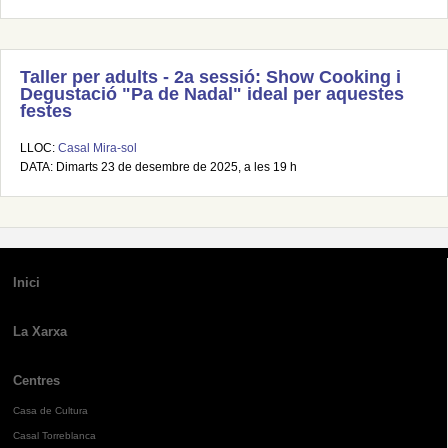
Taller per adults - 2a sessió: Show Cooking i
Degustació "Pa de Nadal" ideal per aquestes
festes
LLOC:
Casal Mira-sol
DATA: Dimarts 23 de desembre de 2025, a les 19 h
Inici
La Xarxa
Centres
Casa de Cultura
Casal Torreblanca