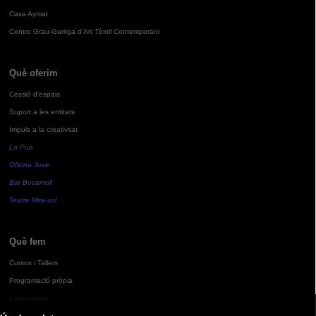
Casa Aymat
Centre Grau-Garriga d'Art Tèxtil Contemporani
Què oferim
Cessió d'espais
Suport a les entitats
Impuls a la creativitat
La Pua
Oficina Jove
Bar Bocamoll
Teatre Mira-sol
Què fem
Cursos i Tallers
Programació pròpia
Exposicions