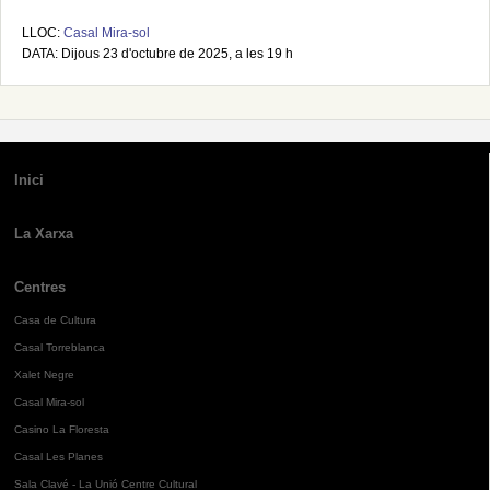
LLOC:
Casal Mira-sol
DATA: Dijous 23 d'octubre de 2025, a les 19 h
Inici
La Xarxa
Centres
Casa de Cultura
Casal Torreblanca
Xalet Negre
Casal Mira-sol
Casino La Floresta
Casal Les Planes
Sala Clavé - La Unió Centre Cultural