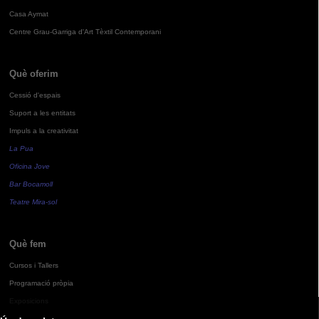
Casa Aymat
Centre Grau-Garriga d'Art Tèxtil Contemporani
Què oferim
Cessió d'espais
Suport a les entitats
Impuls a la creativitat
La Pua
Oficina Jove
Bar Bocamoll
Teatre Mira-sol
Què fem
Cursos i Tallers
Programació pròpia
Exposicions