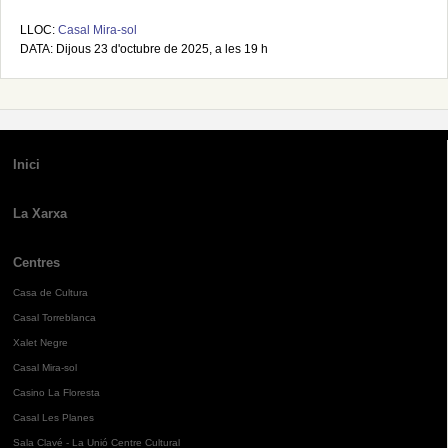
LLOC:
Casal Mira-sol
DATA: Dijous 23 d'octubre de 2025, a les 19 h
Inici
La Xarxa
Centres
Casa de Cultura
Casal Torreblanca
Xalet Negre
Casal Mira-sol
Casino La Floresta
Casal Les Planes
Sala Clavé - La Unió Centre Cultural