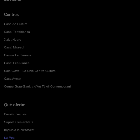
Centres
Casa de Cultura
Casal Torreblanca
Xalet Negre
Casal Mira-sol
Casino La Floresta
Casal Les Planes
Sala Clavé - La Unió Centre Cultural
Casa Aymat
Centre Grau-Garriga d'Art Tèxtil Contemporani
Què oferim
Cessió d'espais
Suport a les entitats
Impuls a la creativitat
La Pua