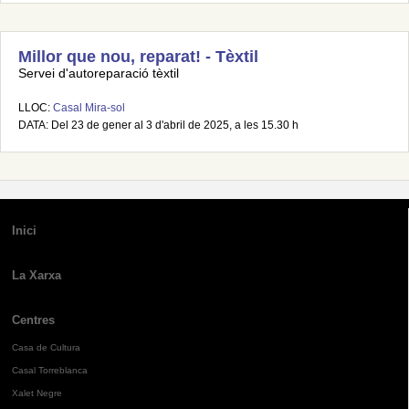
Millor que nou, reparat! - Tèxtil
Servei d'autoreparació tèxtil
LLOC:
Casal Mira-sol
DATA: Del 23 de gener al 3 d'abril de 2025, a les 15.30 h
Inici
La Xarxa
Centres
Casa de Cultura
Casal Torreblanca
Xalet Negre