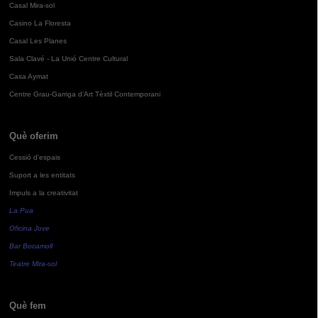
Casal Mira-sol
Casino La Floresta
Casal Les Planes
Sala Clavé - La Unió Centre Cultural
Casa Aymat
Centre Grau-Garriga d'Art Tèxtil Contemporani
Què oferim
Cessió d'espais
Suport a les entitats
Impuls a la creativitat
La Pua
Oficina Jove
Bar Bocamoll
Teatre Mira-sol
Què fem