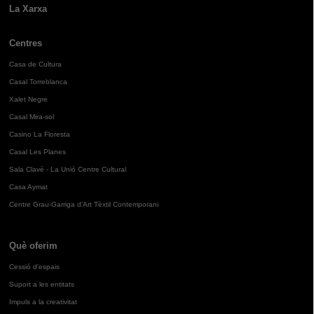
La Xarxa
Centres
Casa de Cultura
Casal Torreblanca
Xalet Negre
Casal Mira-sol
Casino La Floresta
Casal Les Planes
Sala Clavé - La Unió Centre Cultural
Casa Aymat
Centre Grau-Garriga d'Art Tèxtil Contemporani
Què oferim
Cessió d'espais
Suport a les entitats
Impuls a la creativitat