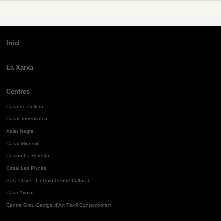
Inici
La Xarxa
Centres
Casa de Cultura
Casal Torreblanca
Xalet Negre
Casal Mira-sol
Casino La Floresta
Casal Les Planes
Sala Clavé - La Unió Centre Cultural
Casa Aymat
Centre Grau-Garriga d'Art Tèxtil Contemporani