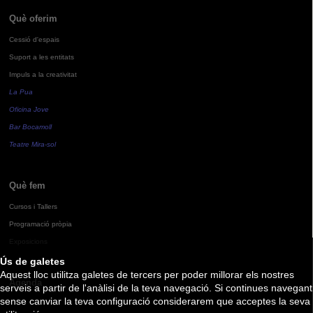
Què oferim
Cessió d'espais
Suport a les entitats
Impuls a la creativitat
La Pua
Oficina Jove
Bar Bocamoll
Teatre Mira-sol
Què fem
Cursos i Tallers
Programació pròpia
Exposicions
Ús de galetes
Aquest lloc utilitza galetes de tercers per poder millorar els nostres
Agenda
serveis a partir de l'anàlisi de la teva navegació. Si continues navegant
sense canviar la teva configuració considerarem que acceptes la seva