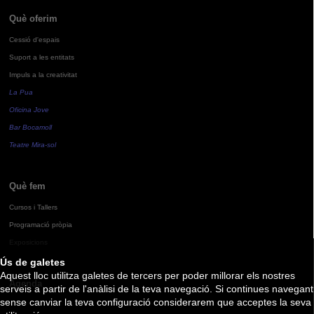
Què oferim
Cessió d'espais
Suport a les entitats
Impuls a la creativitat
La Pua
Oficina Jove
Bar Bocamoll
Teatre Mira-sol
Què fem
Cursos i Tallers
Programació pròpia
Exposicions
Ús de galetes
Aquest lloc utilitza galetes de tercers per poder millorar els nostres
Agenda
serveis a partir de l'anàlisi de la teva navegació. Si continues navegant
sense canviar la teva configuració considerarem que acceptes la seva