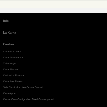
Inici
La Xarxa
Centres
Casa de Cultura
Casal Torreblanca
Xalet Negre
Casal Mira-sol
Casino La Floresta
Casal Les Planes
Sala Clavé - La Unió Centre Cultural
Casa Aymat
Centre Grau-Garriga d'Art Tèxtil Contemporani