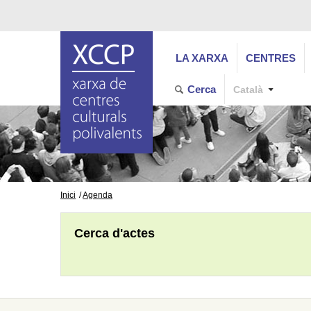
LA XARXA
CENTRES
Cerca
Català
Inici
Agenda
Cerca d'actes