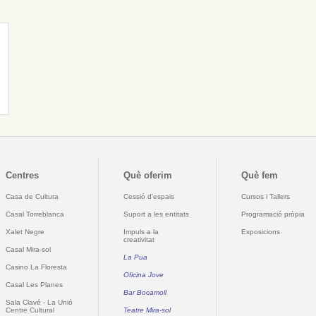
Centres
Què oferim
Què fem
Casa de Cultura
Cessió d'espais
Cursos i Tallers
Casal Torreblanca
Suport a les entitats
Programació pròpia
Xalet Negre
Impuls a la
Exposicions
creativitat
Casal Mira-sol
La Pua
Casino La Floresta
Oficina Jove
Casal Les Planes
Bar Bocamoll
Sala Clavé - La Unió
Centre Cultural
Teatre Mira-sol