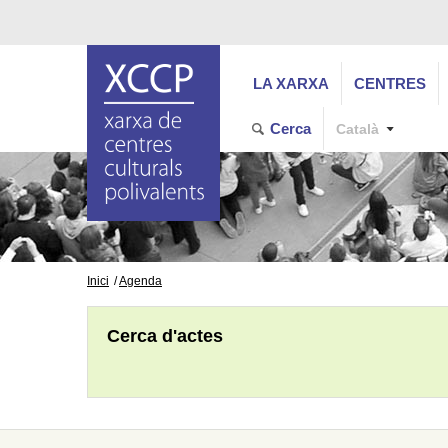
LA XARXA
CENTRES
Cerca
Català
Inici
Agenda
Cerca d'actes