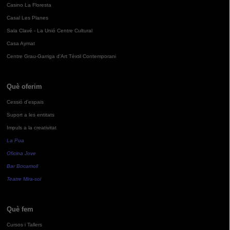
Casino La Floresta
Casal Les Planes
Sala Clavé - La Unió Centre Cultural
Casa Aymat
Centre Grau-Garriga d'Art Tèxtil Contemporani
Què oferim
Cessió d'espais
Suport a les entitats
Impuls a la creativitat
La Pua
Oficina Jove
Bar Bocamoll
Teatre Mira-sol
Què fem
Cursos i Tallers