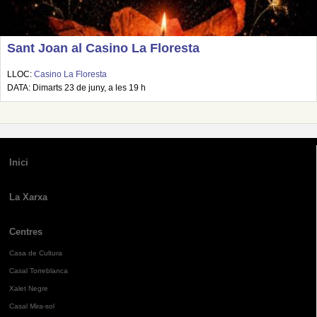
Sant Joan al Casino La Floresta
LLOC:
Casino La Floresta
DATA: Dimarts 23 de juny, a les 19 h
Inici
La Xarxa
Centres
Casa de Cultura
Casal Torreblanca
Xalet Negre
Casal Mira-sol