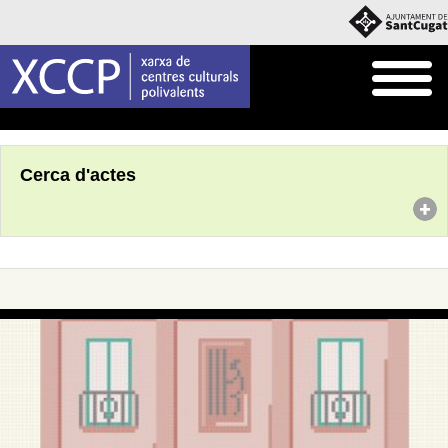
Inici
Agenda
Cerca d'actes