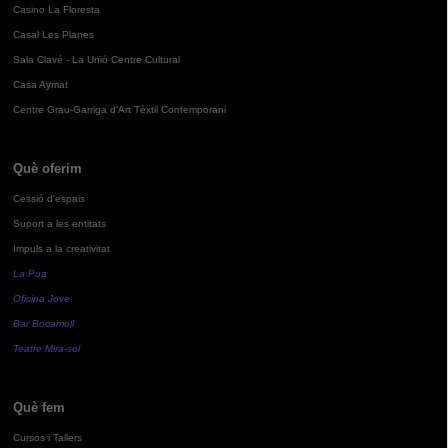
Casino La Floresta
Casal Les Planes
Sala Clavé - La Unió Centre Cultural
Casa Aymat
Centre Grau-Garriga d'Art Tèxtil Contemporani
Què oferim
Cessió d'espais
Suport a les entitats
Impuls a la creativitat
La Pua
Oficina Jove
Bar Bocamoll
Teatre Mira-sol
Què fem
Cursos i Tallers