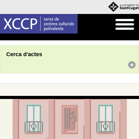
Inici
Agenda
Cerca d'actes