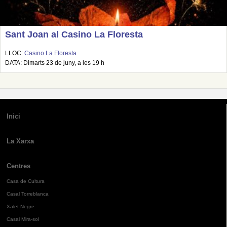
Sant Joan al Casino La Floresta
LLOC:
Casino La Floresta
DATA: Dimarts 23 de juny, a les 19 h
Inici
La Xarxa
Centres
Casa de Cultura
Casal Torreblanca
Xalet Negre
Casal Mira-sol