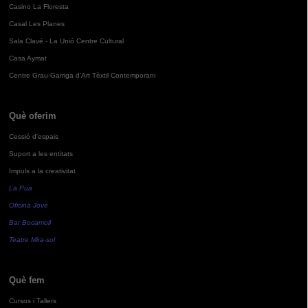
Casino La Floresta
Casal Les Planes
Sala Clavé - La Unió Centre Cultural
Casa Aymat
Centre Grau-Garriga d'Art Tèxtil Contemporani
Què oferim
Cessió d'espais
Suport a les entitats
Impuls a la creativitat
La Pua
Oficina Jove
Bar Bocamoll
Teatre Mira-sol
Què fem
Cursos i Tallers