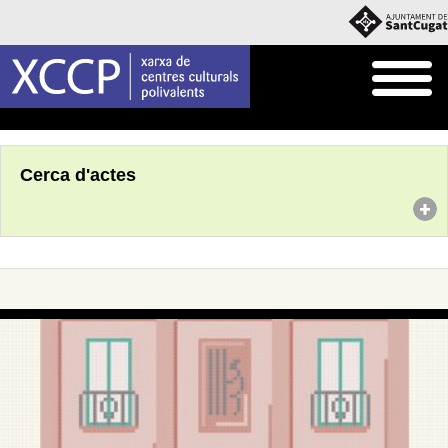
Inici
Agenda
Cerca d'actes