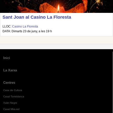
Sant Joan al Casino La Floresta
LLOC:
Casino La Floresta
DATA: Dimarts 23 de juny, a les 19 h
Inici
La Xarxa
Centres
Casa de Cultura
Casal Torreblanca
Xalet Negre
Casal Mira-sol