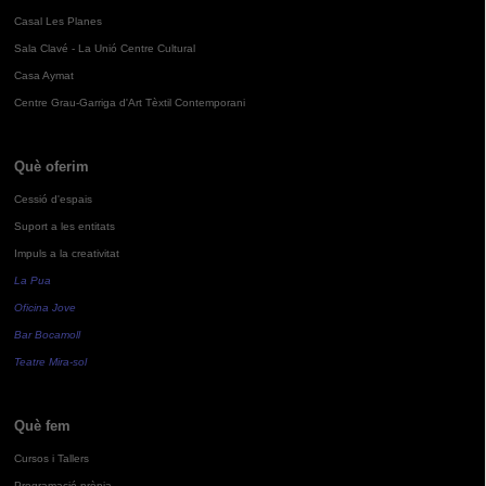
Casal Les Planes
Sala Clavé - La Unió Centre Cultural
Casa Aymat
Centre Grau-Garriga d'Art Tèxtil Contemporani
Què oferim
Cessió d'espais
Suport a les entitats
Impuls a la creativitat
La Pua
Oficina Jove
Bar Bocamoll
Teatre Mira-sol
Què fem
Cursos i Tallers
Programació pròpia