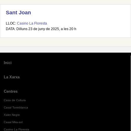
Sant Joan
LLOC:
Casino La Floresta
DATA: Dilluns 23 de juny de 2025, a les 20 h
Inici
La Xarxa
Centres
Casa de Cultura
Casal Torreblanca
Xalet Negre
Casal Mira-sol
Casino La Floresta