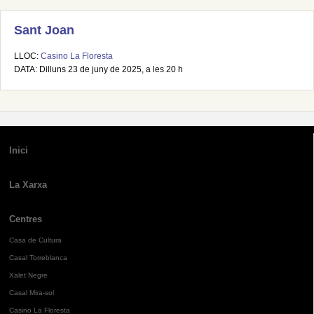
Sant Joan
LLOC:
Casino La Floresta
DATA: Dilluns 23 de juny de 2025, a les 20 h
Inici
La Xarxa
Centres
Casa de Cultura
Casal Torreblanca
Xalet Negre
Casal Mira-sol
Casino La Floresta