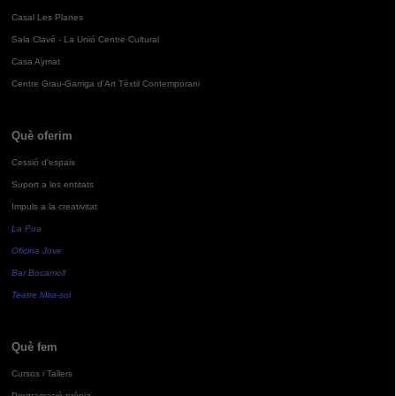
Casal Les Planes
Sala Clavé - La Unió Centre Cultural
Casa Aymat
Centre Grau-Garriga d'Art Tèxtil Contemporani
Què oferim
Cessió d'espais
Suport a les entitats
Impuls a la creativitat
La Pua
Oficina Jove
Bar Bocamoll
Teatre Mira-sol
Què fem
Cursos i Tallers
Programació pròpia