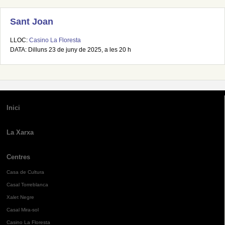
Sant Joan
LLOC:
Casino La Floresta
DATA: Dilluns 23 de juny de 2025, a les 20 h
Inici
La Xarxa
Centres
Casa de Cultura
Casal Torreblanca
Xalet Negre
Casal Mira-sol
Casino La Floresta