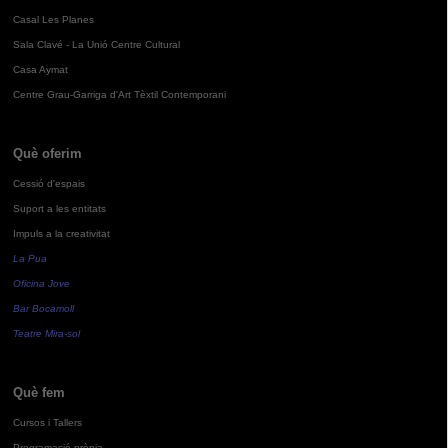
Casal Les Planes
Sala Clavé - La Unió Centre Cultural
Casa Aymat
Centre Grau-Garriga d'Art Tèxtil Contemporani
Què oferim
Cessió d'espais
Suport a les entitats
Impuls a la creativitat
La Pua
Oficina Jove
Bar Bocamoll
Teatre Mira-sol
Què fem
Cursos i Tallers
Programació pròpia