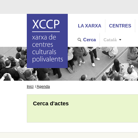
LA XARXA
CENTRES
Cerca
Català
Inici
Agenda
Cerca d'actes