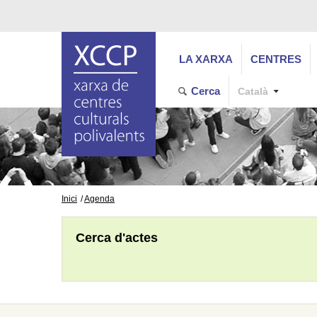
LA XARXA
CENTRES
Cerca
Català
Inici
Agenda
Cerca d'actes