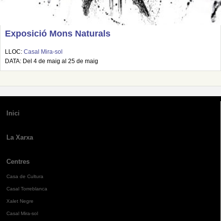
Exposició Mons Naturals
LLOC:
Casal Mira-sol
DATA: Del 4 de maig al 25 de maig
Inici
La Xarxa
Centres
Casa de Cultura
Casal Torreblanca
Xalet Negre
Casal Mira-sol