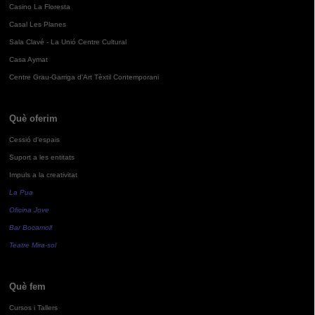
Casino La Floresta
Casal Les Planes
Sala Clavé - La Unió Centre Cultural
Casa Aymat
Centre Grau-Garriga d'Art Tèxtil Contemporani
Què oferim
Cessió d'espais
Suport a les entitats
Impuls a la creativitat
La Pua
Oficina Jove
Bar Bocamoll
Teatre Mira-sol
Què fem
Cursos i Tallers