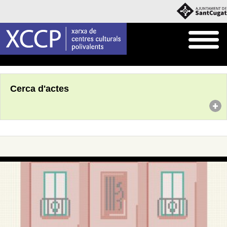
Inici
Agenda
Cerca d'actes